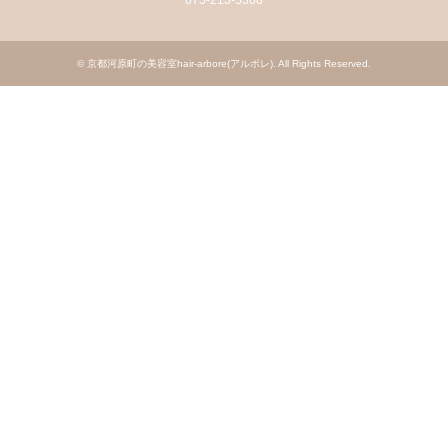
075-213-5308
©
京都河原町の美容室hair-arbore(アルボレ)
. All Rights Reserved.