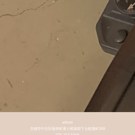
arbore
京都市中京区御幸町通り蛸薬師下る船屋町368