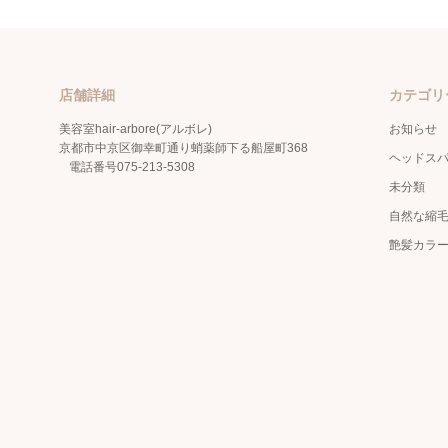
店舗詳細
カテゴリ
美容室hair-arbore(アルボレ)
お知らせ
京都市中京区御幸町通り蛸薬師下る船屋町368
ヘッドス
電話番号
075-213-5308
未分類
自然な縮
艶髪カラ