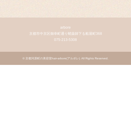
arbore
京都市中京区御幸町通り蛸薬師下る船屋町368
075-213-5308
©
京都河原町の美容室hair-arbore(アルボレ)
. All Rights Reserved.