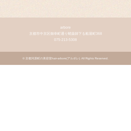
arbore
京都市中京区御幸町通り蛸薬師下る船屋町368
075-213-5308
©
京都河原町の美容室hair-arbore(アルボレ)
. All Rights Reserved.