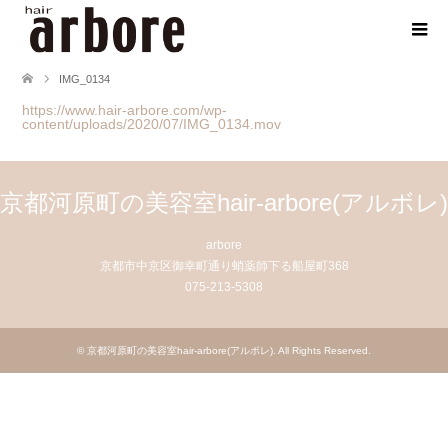
IMG_0134
https://www.hair-arbore.com/wp-
content/uploads/2020/07/IMG_0134.mov
京都河原町の美容室hair-arbore(アルボレ)
arbore
京都市中京区御幸町通り蛸薬師下る船屋町368
075-213-5308
©
京都河原町の美容室hair-arbore(アルボレ)
. All Rights Reserved.