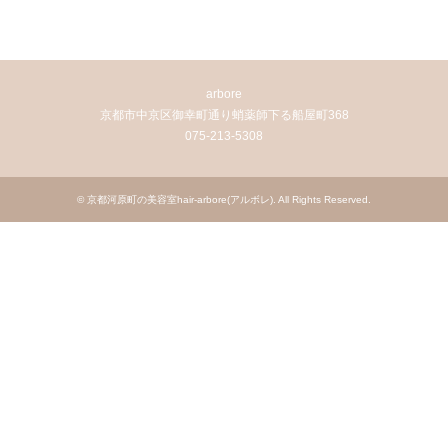
arbore
京都市中京区御幸町通り蛸薬師下る船屋町368
075-213-5308
©
京都河原町の美容室hair-arbore(アルボレ)
. All Rights Reserved.