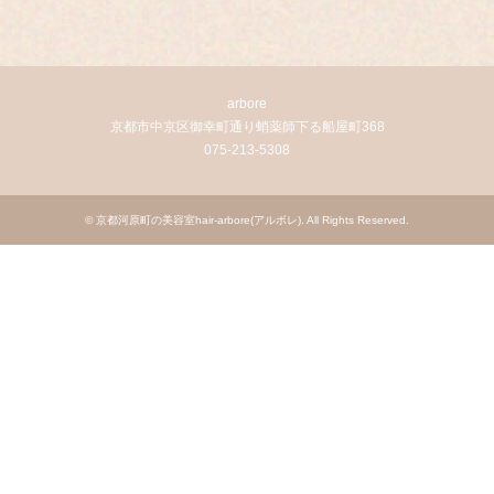
arbore
京都市中京区御幸町通り蛸薬師下る船屋町368
075-213-5308
©
京都河原町の美容室hair-arbore(アルボレ)
. All Rights Reserved.