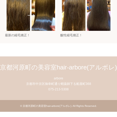
最新の縮毛矯正！
酸性縮毛矯正！
京都河原町の美容室hair-arbore(アルボレ)
arbore
京都市中京区御幸町通り蛸薬師下る船屋町368
075-213-5308
©
京都河原町の美容室hair-arbore(アルボレ)
. All Rights Reserved.