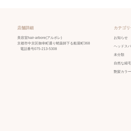
店舗詳細
カテゴリ
美容室hair-arbore(アルボレ)
お知らせ
京都市中京区御幸町通り蛸薬師下る船屋町368
ヘッドス
電話番号
075-213-5308
未分類
自然な縮
艶髪カラ