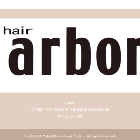
arbore
京都市中京区御幸町通り蛸薬師下る船屋町368
075-213-5308
©
京都河原町の美容室hair-arbore(アルボレ)
. All Rights Reserved.