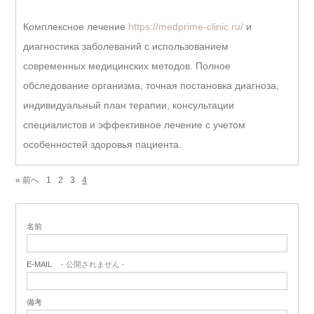
Комплексное лечение
https://medprime-clinic.ru/
и
диагностика заболеваний с использованием
современных медицинских методов. Полное
обследование организма, точная постановка диагноза,
индивидуальный план терапии, консультации
специалистов и эффективное лечение с учетом
особенностей здоровья пациента.
« 前へ
1
2
3
4
名前
E-MAIL
- 公開されません -
備考