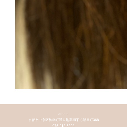
arbore
京都市中京区御幸町通り蛸薬師下る船屋町368
075-213-5308