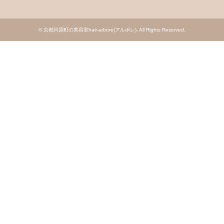
©
京都河原町の美容室hair-arbore(アルボレ)
. All Rights Reserved.