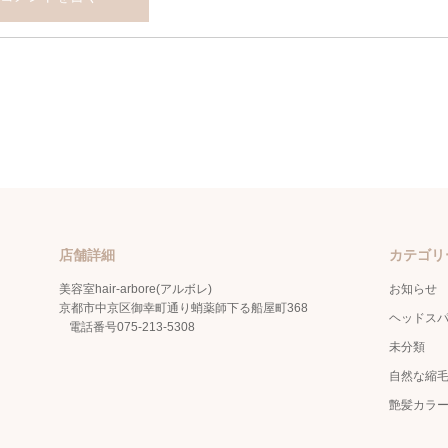
店舗詳細
カテゴリ
美容室hair-arbore(アルボレ)
お知らせ
京都市中京区御幸町通り蛸薬師下る船屋町368
ヘッドス
電話番号
075-213-5308
未分類
自然な縮
艶髪カラ