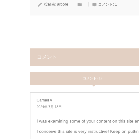
投稿者:
arbore
コメント:
1
コメント
コメント (1)
Carmel A
2024年 7月 13日
I was examining some of your content on this site a
I conceive this site is very instructive! Keep on putti